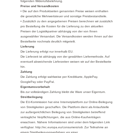
folgenden
Widerrufsbelehrung
.
Preise und Versandkosten
• Die auf den Produktseiten genannten Preise weisen enthalten
die gesetzliche Mehrwertsteuer und sonstige Preisbestandteile.
• Zusätzlich zu den angegebenen Preisen berechnen wir zusätzlich
pro Bestellung die Kosten für die Lieferung zu den aktuellen
Preisen der Logistikpartner abhängig von der von Ihnen
ausgewählter Versandart. Die Versandkosten werden Ihnen auf der
Bestellseite nochmals deutlich mitgeteilt.
Lieferung
Die Lieferung erfolgt nur innerhalb EU.
Die Lieferzeit ist abhängig von der gewählten Liefermethode. Auf
eventuell abweichende Lieferzeiten weisen wir auf der Bestellseite
hin.
Zahlung
Die Zahlung erfolgt wahlweise per Kreditkarte, ApplePay,
GooglePay oder PayPal.
Eigentumsvorbehalt
Bis zur vollständigen Zahlung bleibt die Ware unser Eigentum.
Streitbeilegung
Die EU-Kommission hat eine Internetplattform zur Online-Beilegung
von Streitigkeiten geschaffen. Die Plattform dient als Anlaufstelle
zur außergerichtlichen Beilegung von Streitigkeiten betreffend
vertragliche Verpflichtungen, die aus Online-Kaufverträgen
erwachsen. Nähere Informationen sind unter dem folgenden Link
verfügbar: http://ec.europa.eu/consumers/odr. Zur Teilnahme an
einem Streitbeilegungsverfahren vor einer