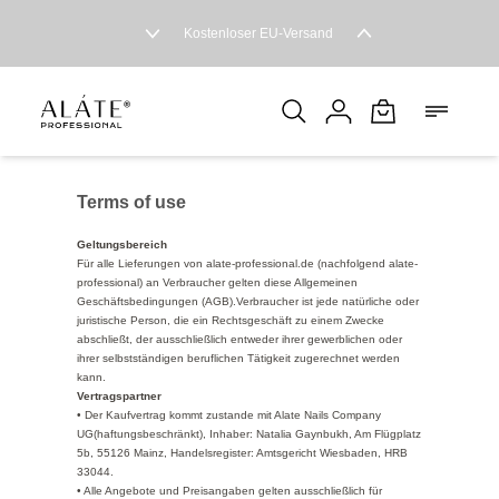
Kostenloser EU-Versand
Terms of use
Geltungsbereich
Für alle Lieferungen von alate-professional.de (nachfolgend alate-
professional) an Verbraucher gelten diese Allgemeinen
Geschäftsbedingungen (AGB).Verbraucher ist jede natürliche oder
juristische Person, die ein Rechtsgeschäft zu einem Zwecke
abschließt, der ausschließlich entweder ihrer gewerblichen oder
ihrer selbstständigen beruflichen Tätigkeit zugerechnet werden
kann.
Vertragspartner
• Der Kaufvertrag kommt zustande mit Alate Nails Company
UG(haftungsbeschränkt), Inhaber: Natalia Gaynbukh, Am Flügplatz
5b, 55126 Mainz, Handelsregister: Amtsgericht Wiesbaden, HRB
33044.
• Alle Angebote und Preisangaben gelten ausschließlich für