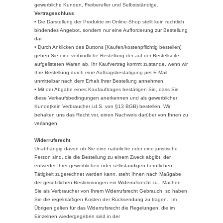
gewerbliche Kunden, Freiberufler und Selbstständige.
Vertragsschluss
• Die Darstellung der Produkte im Online-Shop stellt kein rechtlich
bindendes Angebot, sondern nur eine Aufforderung zur Bestellung
dar.
• Durch Anklicken des Buttons [Kaufen/kostenpflichtig bestellen]
geben Sie eine verbindliche Bestellung der auf der Bestellseite
aufgelisteten Waren ab. Ihr Kaufvertrag kommt zustande, wenn wir
Ihre Bestellung durch eine Auftragsbestätigung per E-Mail
unmittelbar nach dem Erhalt Ihrer Bestellung annehmen.
• Mit der Abgabe eines Kaufauftrages bestätigen Sie, dass Sie
diese Verkaufsbedingungen anerkennen und als gewerblicher
Kunde(kein Verbraucher i.d.S. von §13 BGB) bestellen. Wir
behalten uns das Recht vor, einen Nachweis darüber von Ihnen zu
verlangen.
Widerrufsrecht
Unabhängig davon ob Sie eine natürliche oder eine juristische
Person sind, die die Bestellung zu einem Zweck abgibt, der
entweder Ihrer gewerblichen oder selbständigen beruflichen
Tätigkeit zugerechnet werden kann, steht Ihnen nach Maßgabe
der gesetzlichen Bestimmungen ein Widerrufsrecht zu.. Machen
Sie als Verbraucher von Ihrem Widerrufsrecht Gebrauch, so haben
Sie die regelmäßigen Kosten der Rücksendung zu tragen.. Im
Übrigen gelten für das Widerrufsrecht die Regelungen, die im
Einzelnen wiedergegeben sind in der